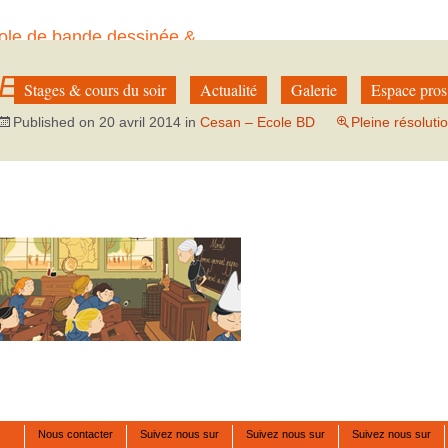
ole de bande dessinée &
à Paris
E-BD
Stages & cours du soir
Actualité
Galerie
Espace pros
Published on
20 avril 2014
in
Cesan – Ecole BD
Pleine résoluti
Nous contacter
Suivez nous sur
Suivez nous sur
Suivez nous sur