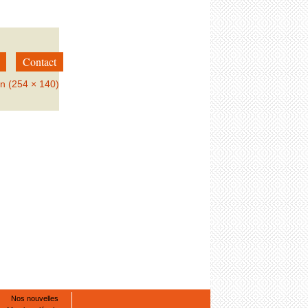
Contact
on (254 × 140)
→
Suivant
Nos nouvelles