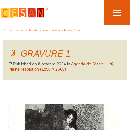
Aller
Première école de bande dessinée & illustration à Paris
au
contenu
GRAVURE 1
Published on
8 octobre 2024
in
Agenda de l’école
Pleine résolution (1850 × 2560)
←
→
Précédent
Suivant