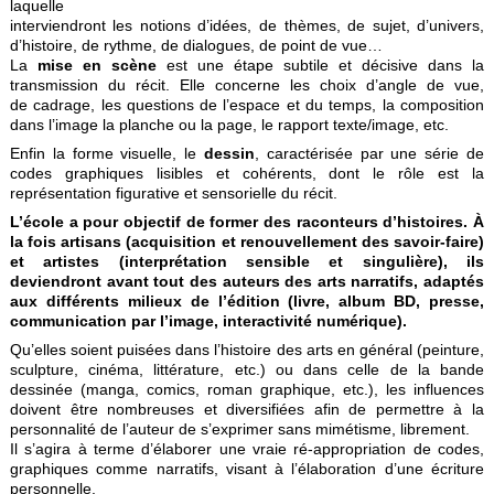
laquelle
interviendront les notions d’idées, de thèmes, de sujet, d’univers,
d’histoire, de rythme, de dialogues, de point de vue…
La
mise en scène
est une étape subtile et décisive dans la
transmission du récit. Elle concerne les choix d’angle de vue,
de cadrage, les questions de l’espace et du temps, la composition
dans l’image la planche ou la page, le rapport texte/image, etc.
Enfin la forme visuelle, le
dessin
, caractérisée par une série de
codes graphiques lisibles et cohérents, dont le rôle est la
représentation figurative et sensorielle du récit
.
L’école a pour objectif de former des raconteurs d’histoires. À
la fois artisans (acquisition et renouvellement des savoir-faire)
et artistes (interprétation sensible et singulière), ils
deviendront avant tout des auteurs des arts narratifs, adaptés
aux différents milieux de l’édition (livre, album BD, presse,
communication par l’image, interactivité numérique).
Qu’elles soient puisées dans l’histoire des arts en général (peinture,
sculpture, cinéma, littérature, etc.) ou dans celle de la bande
dessinée (manga, comics, roman graphique, etc.), les influences
doivent être nombreuses et diversifiées afin de permettre à la
personnalité de l’auteur de s’exprimer
sans mimétisme, librement.
Il s’agira à terme d’élaborer une vraie ré-appropriation de codes,
graphiques comme narratifs, visant à l’élaboration d’une écriture
personnelle.