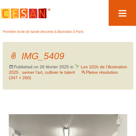
Aller
Première école de bande dessinée & illustration à Paris
au
contenu
IMG_5409
Published on
26 février 2025
in
Les 101h de l’illustration
2025 : semer l’art, cultiver le talent
Pleine résolution
(347 × 260)
←
Précédent