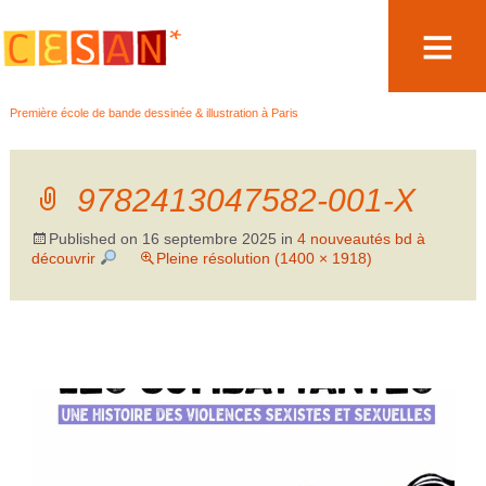
Aller
Première école de bande dessinée & illustration à Paris
au
contenu
9782413047582-001-X
Published on
16 septembre 2025
in
4 nouveautés bd à
découvrir
Pleine résolution (1400 × 1918)
←
Précédent