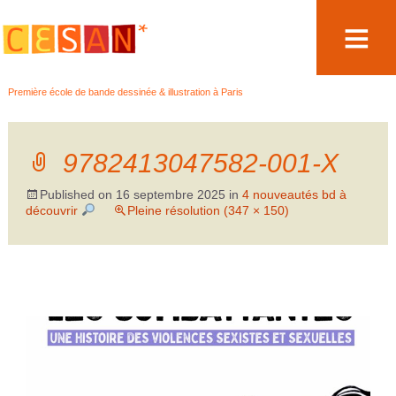
Aller
Première école de bande dessinée & illustration à Paris
au
contenu
9782413047582-001-X
Published on
16 septembre 2025
in
4 nouveautés bd à
découvrir
Pleine résolution (347 × 150)
←
→
Précédent
Suivant