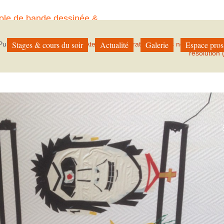
ole de bande dessinée &
à Paris
Stages & cours du soir
Actualité
Galerie
Espace pros
Published on
5 juin 2015
in
Atelier de décoration de nos nouveaux loca
résolution