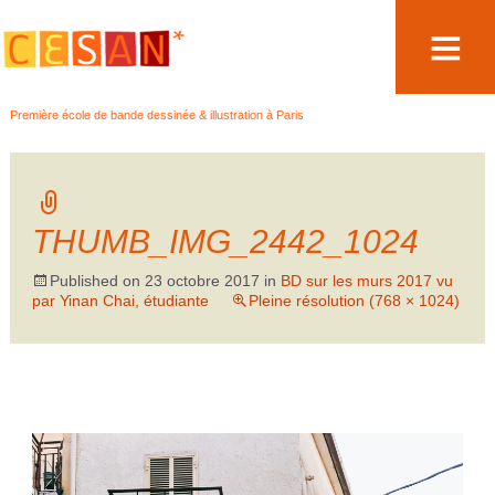
Aller
Première école de bande dessinée & illustration à Paris
au
contenu
THUMB_IMG_2442_1024
Published on
23 octobre 2017
in
BD sur les murs 2017 vu
par Yinan Chai, étudiante
Pleine résolution (768 × 1024)
←
→
Précédent
Suivant