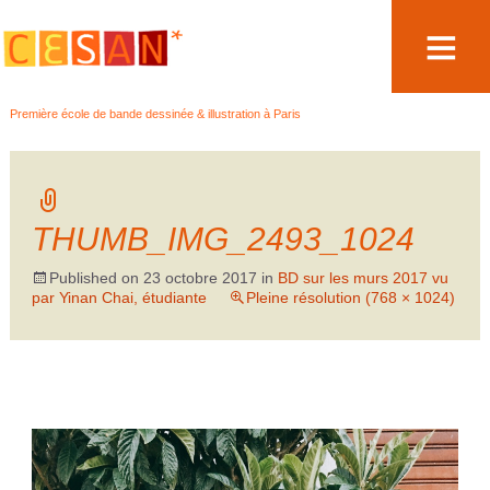
Aller
Première école de bande dessinée & illustration à Paris
au
contenu
THUMB_IMG_2493_1024
Published on
23 octobre 2017
in
BD sur les murs 2017 vu
par Yinan Chai, étudiante
Pleine résolution (768 × 1024)
←
→
Précédent
Suivant