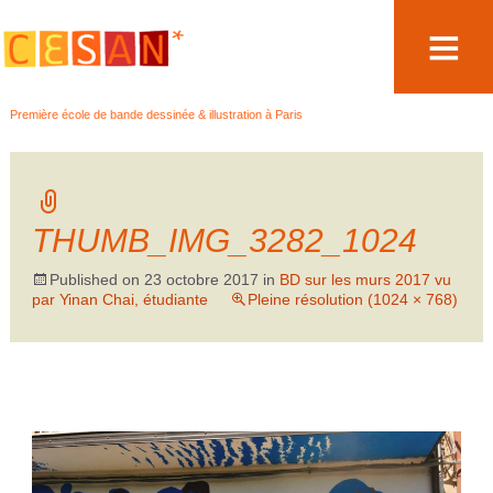
Aller
Première école de bande dessinée & illustration à Paris
au
contenu
THUMB_IMG_3282_1024
Published on
23 octobre 2017
in
BD sur les murs 2017 vu
par Yinan Chai, étudiante
Pleine résolution (1024 × 768)
←
→
Précédent
Suivant