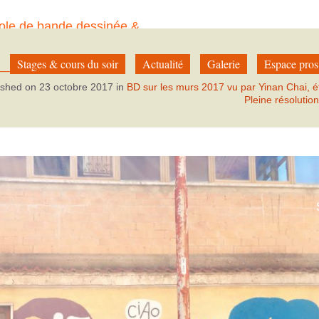
ole de bande dessinée &
à Paris
_1024
Stages & cours du soir
Actualité
Galerie
Espace pros
ished on
23 octobre 2017
in
BD sur les murs 2017 vu par Yinan Chai, é
Pleine résolutio