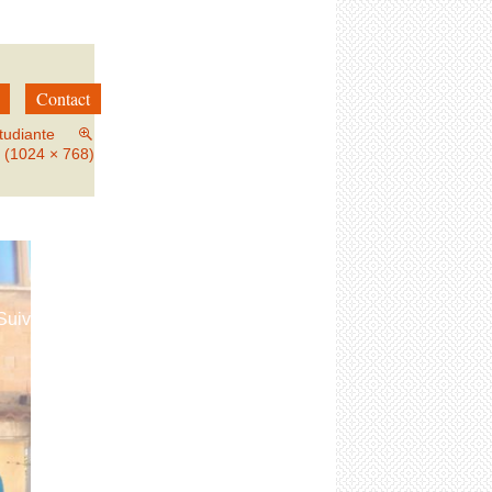
Contact
tudiante
n (1024 × 768)
→
Suivant