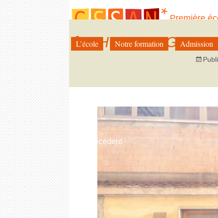
Première éc
illustration 
THUMB_IMG_3294
L’école
Notre formation
Admission
Aller
au
Publ
contenu
←
Précédent