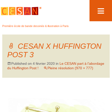
Aller
Première école de bande dessinée & illustration à Paris
au
contenu
CESAN X HUFFINGTON
POST 3
Published on
4 février 2020
in
Le CESAN part à l’abordage
du Huffington Post !
Pleine résolution (970 × 777)
←
Précédent