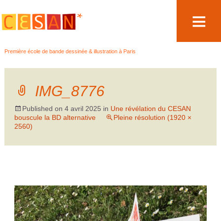
Aller
Première école de bande dessinée & illustration à Paris
au
contenu
IMG_8776
Published on
4 avril 2025
in
Une révélation du CESAN
bouscule la BD alternative
Pleine résolution (1920 ×
2560)
←
Précédent