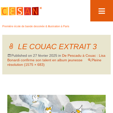
Aller
Première école de bande dessinée & illustration à Paris
au
contenu
LE COUAC EXTRAIT 3
Published on
27 février 2025
in
De Pescadu à Couac : Lisa
Bonardi confirme son talent en album jeunesse
Pleine
résolution (1575 × 683)
←
Précédent