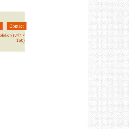
Contact
olution (347 ×
150)