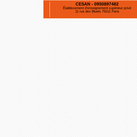
CESAN - 0950897482
Établissement d'enseignement supérieur privé
11 rue des Bluets 75011 Paris