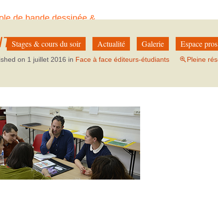
ole de bande dessinée &
à Paris
ITEURS
Stages & cours du soir
Actualité
Galerie
Espace pros
ished on
1 juillet 2016
in
Face à face éditeurs-étudiants
Pleine rés