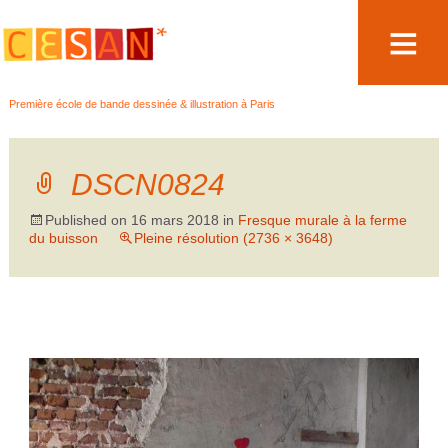
Aller
Première école de bande dessinée & illustration à Paris
au
contenu
DSCN0824
Published on
16 mars 2018
in
Fresque murale à la ferme
du buisson
Pleine résolution (2736 × 3648)
←
→
Précédent
Suivant