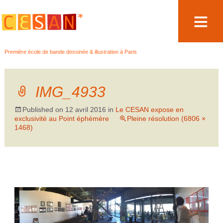
Aller
Première école de bande dessinée & illustration à Paris
au
contenu
IMG_4933
Published on
12 avril 2016
in
Le CESAN expose en
exclusivité au Point éphémère
Pleine résolution (6806 ×
1468)
←
→
Précédent
Suivant