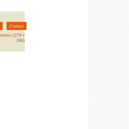
Contact
olution (279 ×
186)
→
Suivant