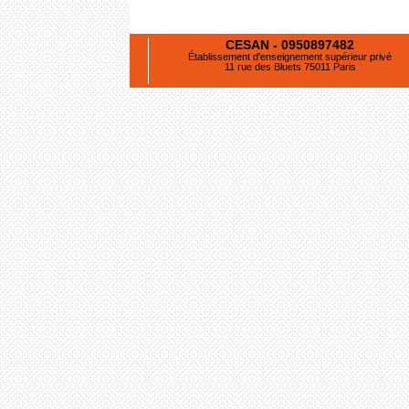
CESAN - 0950897482
Établissement d'enseignement supérieur privé
11 rue des Bluets 75011 Paris