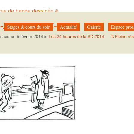
ole de bande dessinée &
à Paris
-24-HEURES-BD
Stages & cours du soir
Actualité
Galerie
Espace pros
ished on
5 février 2014
in
Les 24 heures de la BD 2014
Pleine rés