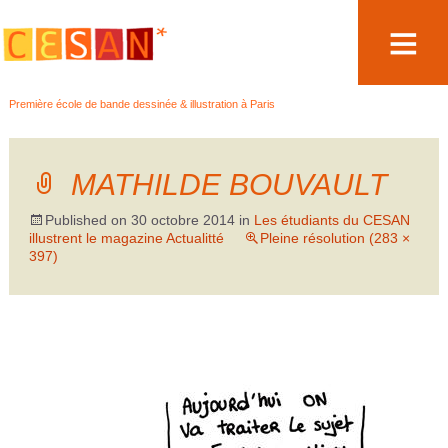
Aller
Première école de bande dessinée & illustration à Paris
au
contenu
MATHILDE BOUVAULT
Published on
30 octobre 2014
in
Les étudiants du CESAN
illustrent le magazine Actualitté
Pleine résolution (283 ×
397)
←
→
Précédent
Suivant