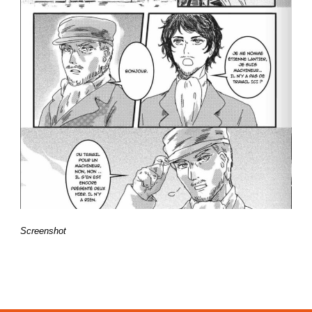
Screenshot