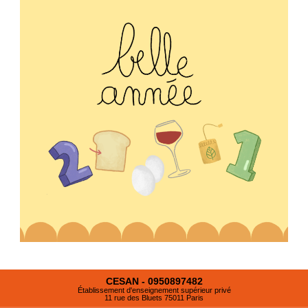
CESAN - 0950897482
Établissement d'enseignement supérieur privé
11 rue des Bluets 75011 Paris