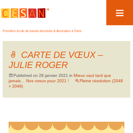
Aller
Première école de bande dessinée & illustration à Paris
au
contenu
CARTE DE VŒUX –
JULIE ROGER
Published on
28 janvier 2021
in
Mieux vaut tard que
jamais… Nos voeux pour 2021 !
Pleine résolution (2048
× 2048)
←
→
Précédent
Suivant