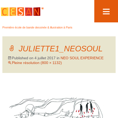
Aller
Première école de bande dessinée & illustration à Paris
au
contenu
JULIETTE1_NEOSOUL
Published on
4 juillet 2017
in
NEO SOUL EXPERIENCE
Pleine résolution (800 × 1132)
←
Précédent