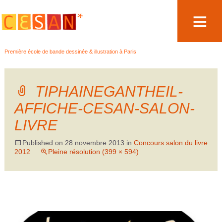
Aller
Première école de bande dessinée & illustration à Paris
au
contenu
TIPHAINEGANTHEIL-
AFFICHE-CESAN-SALON-
LIVRE
Published on
28 novembre 2013
in
Concours salon du livre
2012
Pleine résolution (399 × 594)
←
Précédent