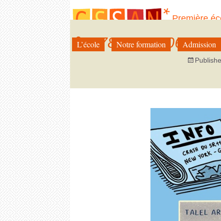
Première éc
illustration 
9782889770670_1
L’école
Notre formation
Admission
Aller
au
Publish
contenu
←
Précédent