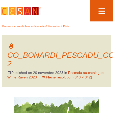
Aller
Première école de bande dessinée & illustration à Paris
au
contenu
CO_BONARDI_PESCADU_COU
2
Published on
20 novembre 2023
in
Pescadu au catalogue
White Raven 2023
Pleine résolution (340 × 342)