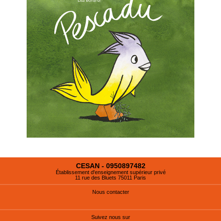
CESAN - 0950897482
Établissement d'enseignement supérieur privé
11 rue des Bluets 75011 Paris
Nous contacter
Suivez nous sur