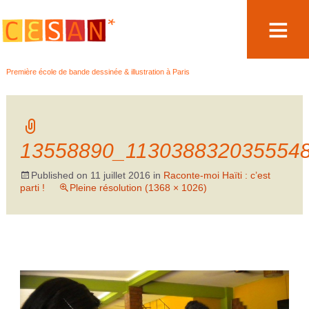
Aller
Première école de bande dessinée & illustration à Paris
au
contenu
13558890_113038832035554
Published on
11 juillet 2016
in
Raconte-moi Haïti : c’est
parti !
Pleine résolution (1368 × 1026)
←
→
Précédent
Suivant