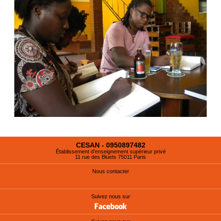
CESAN - 0950897482
Établissement d'enseignement supérieur privé
11 rue des Bluets 75011 Paris
Nous contacter
Suivez nous sur