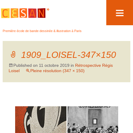
Aller
Première école de bande dessinée & illustration à Paris
au
contenu
1909_LOISEL-347×150
Published on
11 octobre 2019
in
Rétrospective Régis
Loisel
Pleine résolution (347 × 150)
←
Précédent