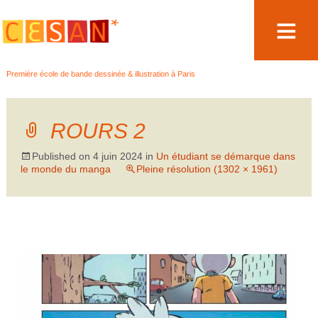
Aller
Première école de bande dessinée & illustration à Paris
au
contenu
ROURS 2
Published on
4 juin 2024
in
Un étudiant se démarque dans
le monde du manga
Pleine résolution (1302 × 1961)
←
→
Précédent
Suivant