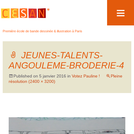
Aller
Première école de bande dessinée & illustration à Paris
au
contenu
JEUNES-TALENTS-
ANGOULEME-BRODERIE-4
Published on
5 janvier 2016
in
Votez Pauline !
Pleine
résolution (2400 × 3200)
←
→
Précédent
Suivant