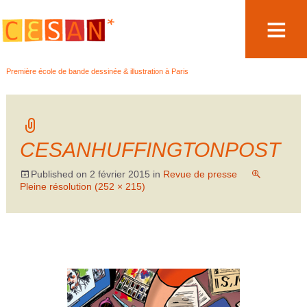
Aller
Première école de bande dessinée & illustration à Paris
au
contenu
CESANHUFFINGTONPOST
Published on
2 février 2015
in
Revue de presse
Pleine résolution (252 × 215)
←
→
Précédent
Suivant