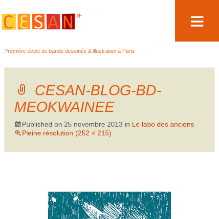
Aller
Première école de bande dessinée & illustration à Paris
au
contenu
CESAN-BLOG-BD-
MEOKWAINEE
Published on
25 novembre 2013
in
Le labo des anciens
Pleine résolution (252 × 215)
←
→
Précédent
Suivant