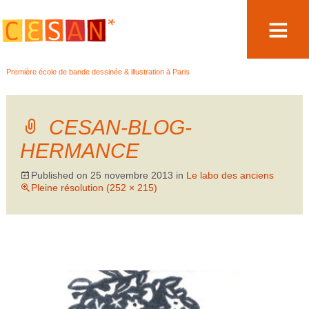
Aller
Première école de bande dessinée & illustration à Paris
au
contenu
CESAN-BLOG-
HERMANCE
Published on
25 novembre 2013
in
Le labo des anciens
Pleine résolution (252 × 215)
←
→
Précédent
Suivant