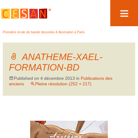
Aller
Première école de bande dessinée & illustration à Paris
au
contenu
ANATHEME-XAEL-
FORMATION-BD
Published on
4 décembre 2013
in
Publications des
anciens
Pleine résolution (252 × 217)
←
→
Précédent
Suivant