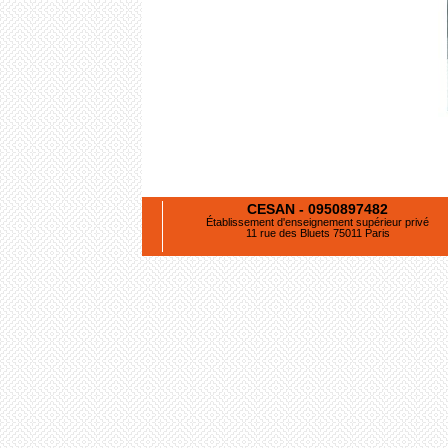
CESAN - 0950897482
Établissement d'enseignement supérieur privé
11 rue des Bluets 75011 Paris