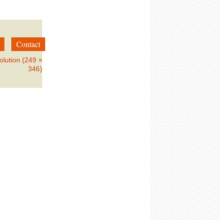
Contact
olution (249 ×
346)
→
Suivant