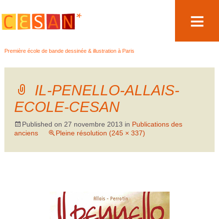
Aller
Première école de bande dessinée & illustration à Paris
au
contenu
IL-PENELLO-ALLAIS-
ECOLE-CESAN
Published on
27 novembre 2013
in
Publications des
anciens
Pleine résolution (245 × 337)
←
→
Précédent
Suivant