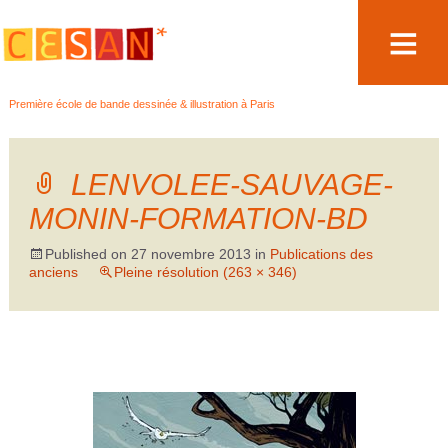
Aller
Première école de bande dessinée & illustration à Paris
au
contenu
LENVOLEE-SAUVAGE-
MONIN-FORMATION-BD
Published on
27 novembre 2013
in
Publications des
anciens
Pleine résolution (263 × 346)
←
→
Précédent
Suivant