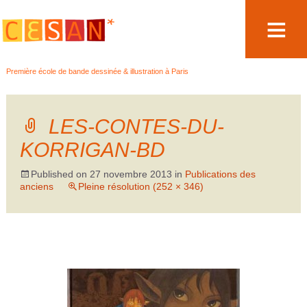
Aller
Première école de bande dessinée & illustration à Paris
au
contenu
LES-CONTES-DU-
KORRIGAN-BD
Published on
27 novembre 2013
in
Publications des
anciens
Pleine résolution (252 × 346)
←
→
Précédent
Suivant