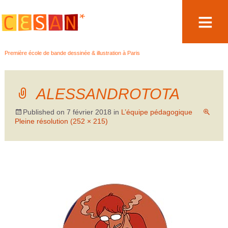
Aller
Première école de bande dessinée & illustration à Paris
au
contenu
ALESSANDROTOTA
Published on
7 février 2018
in
L’équipe pédagogique
Pleine résolution (252 × 215)
←
→
Précédent
Suivant