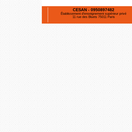
CESAN - 0950897482
Établissement d'enseignement supérieur privé
11 rue des Bluets 75011 Paris