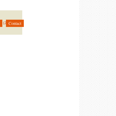
Contact
on (252 × 215)
→
Suivant