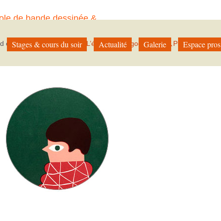
ole de bande dessinée &
à Paris
Stages & cours du soir
Actualité
Galerie
Espace pros
ed on
30 septembre 2015
in
L’équipe pédagogique
Pleine résoluti