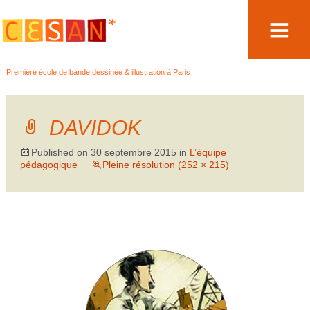
Aller
Première école de bande dessinée & illustration à Paris
au
contenu
DAVIDOK
Published on
30 septembre 2015
in
L’équipe
pédagogique
Pleine résolution (252 × 215)
←
→
Précédent
Suivant