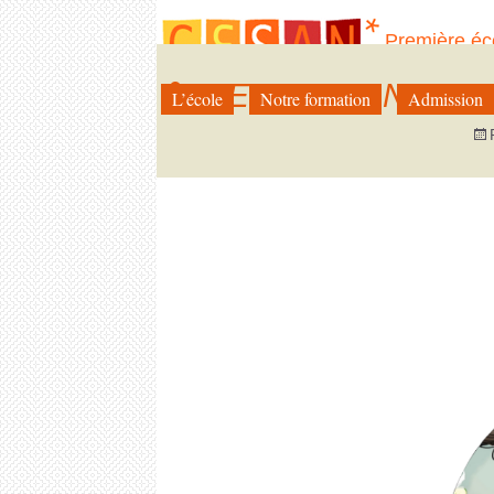
Première éc
illustration 
DESIGN SANS TIT
L’école
Notre formation
Admission
Aller
au
contenu
←
Précédent