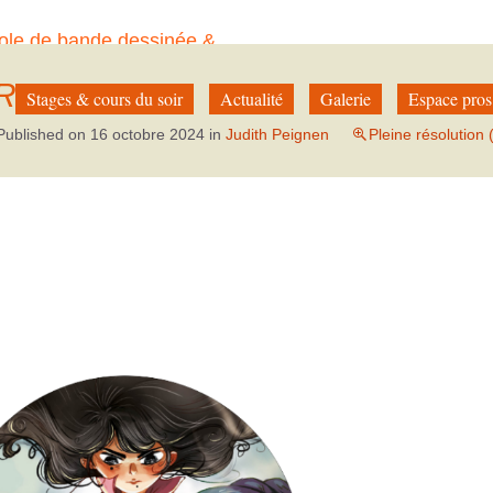
ole de bande dessinée &
à Paris
RE-4
Stages & cours du soir
Actualité
Galerie
Espace pros
Published on
16 octobre 2024
in
Judith Peignen
Pleine résolution