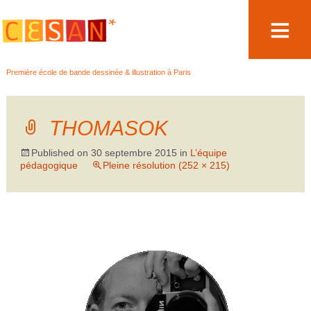
Aller
Première école de bande dessinée & illustration à Paris
au
contenu
THOMASOK
Published on
30 septembre 2015
in
L’équipe
pédagogique
Pleine résolution (252 × 215)
←
→
Précédent
Suivant