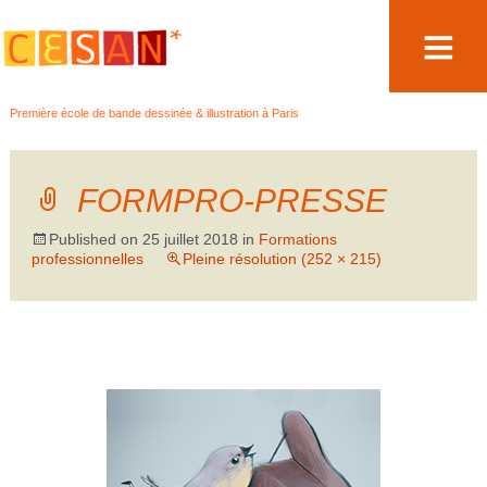
Aller
Première école de bande dessinée & illustration à Paris
au
contenu
FORMPRO-PRESSE
Published on
25 juillet 2018
in
Formations
professionnelles
Pleine résolution (252 × 215)
←
→
Précédent
Suivant