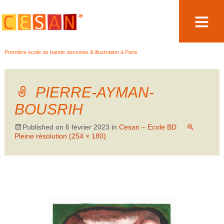
Aller
Première école de bande dessinée & illustration à Paris
au
contenu
PIERRE-AYMAN-
BOUSRIH
Published on
6 février 2023
in
Cesan – Ecole BD
Pleine résolution (254 × 180)
←
→
Précédent
Suivant