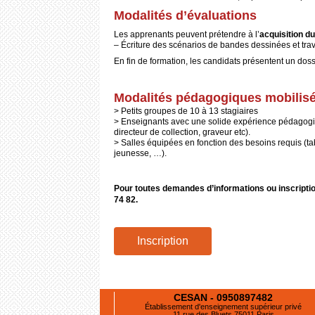
Modalités d’évaluations
Les apprenants peuvent prétendre à l’
acquisition 
– Écriture des scénarios de bandes dessinées et trava
En fin de formation, les candidats présentent un doss
/
Modalités pédagogiques mobilis
> Petits groupes de 10 à 13 stagiaires
> Enseignants avec une solide expérience pédagogique 
directeur de collection, graveur etc).
> Salles équipées en fonction des besoins requis (t
jeunesse, …).
/
Pour toutes demandes d’informations ou inscripti
74 82​.
/
Inscription
CESAN - 0950897482
Établissement d'enseignement supérieur privé
11 rue des Bluets 75011 Paris