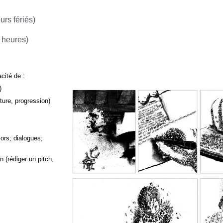
urs fériés)
 heures)
acité de :
)
ture, progression)
ors; dialogues;
n (rédiger un pitch,