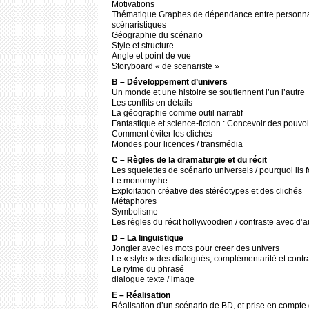
Motivations
Thématique Graphes de dépendance entre personna
scénaristiques
Géographie du scénario
Style et structure
Angle et point de vue
Storyboard « de scenariste »
B – Développement d’univers
Un monde et une histoire se soutiennent l’un l’autre
Les conflits en détails
La géographie comme outil narratif
Fantastique et science-fiction : Concevoir des pouv
Comment éviter les clichés
Mondes pour licences / transmédia
C – Règles de la dramaturgie et du récit
Les squelettes de scénario universels / pourquoi ils 
Le monomythe
Exploitation créative des stéréotypes et des clichés
Métaphores
Symbolisme
Les règles du récit hollywoodien / contraste avec d’a
D – La linguistique
Jongler avec les mots pour creer des univers
Le « style » des dialogués, complémentarité et contr
Le rytme du phrasé
dialogue texte / image
E – Réalisation
Réalisation d’un scénario de BD, et prise en compte 