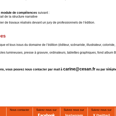
du module de compétences
suivant :
il de la structure narrative
ier de travaux réalisés devant un jury de professionnels de l’édition.
ées
et tous issus du domaine de l’édition (éditeur, scénariste, illustrateur, coloriste,
ables lumineuses, presse à gravure, ordinateurs, tablettes graphiques, fond album 
carine@cesan.fr
ons, vous pouvez nous contacter par mail à
ou par téléph
Nous contacter
Suivez nous sur
Suivez nous sur
Suivez nous sur
Instagram
X (twitter)