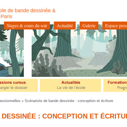
ole de bande dessinée &
à Paris
Stages & cours du soir
Actualité
Galerie
Espace pros
essionnelles
» Scénariste de bande dessinée : conception et écriture
 DESSINÉE : CONCEPTION ET ÉCRITU