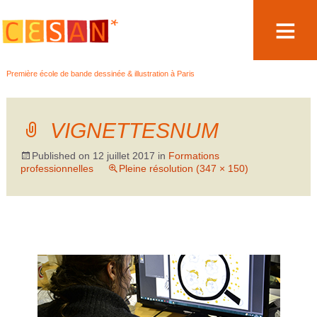
Aller
Première école de bande dessinée & illustration à Paris
au
contenu
VIGNETTESNUM
Published on
12 juillet 2017
in
Formations
professionnelles
Pleine résolution (347 × 150)
←
→
Précédent
Suivant