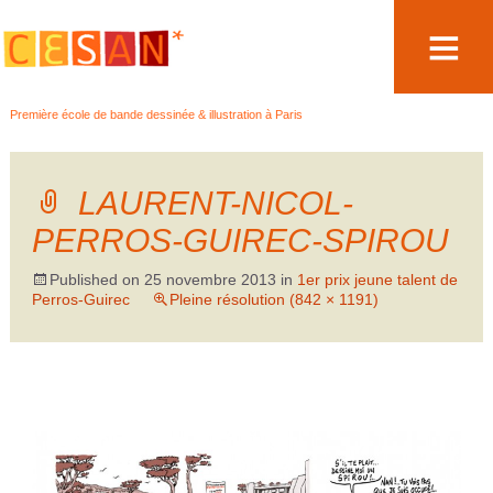
Aller
Première école de bande dessinée & illustration à Paris
au
contenu
LAURENT-NICOL-
PERROS-GUIREC-SPIROU
Published on
25 novembre 2013
in
1er prix jeune talent de
Perros-Guirec
Pleine résolution (842 × 1191)
→
Suivant