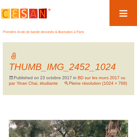
Aller
Première école de bande dessinée & illustration à Paris
au
contenu
THUMB_IMG_2452_1024
Published on
23 octobre 2017
in
BD sur les murs 2017 vu
par Yinan Chai, étudiante
Pleine résolution (1024 × 768)
←
→
Précédent
Suivant