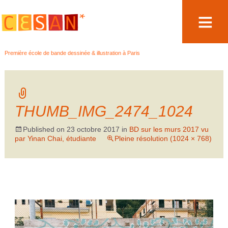
Aller
Première école de bande dessinée & illustration à Paris
au
contenu
THUMB_IMG_2474_1024
Published on
23 octobre 2017
in
BD sur les murs 2017 vu
par Yinan Chai, étudiante
Pleine résolution (1024 × 768)
←
→
Précédent
Suivant