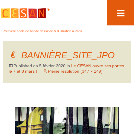
Aller
Première école de bande dessinée & illustration à Paris
au
contenu
BANNIÈRE_SITE_JPO
Published on
5 février 2020
in
Le CESAN ouvre ses portes
le 7 et 8 mars !
Pleine résolution (347 × 149)
→
Suivant